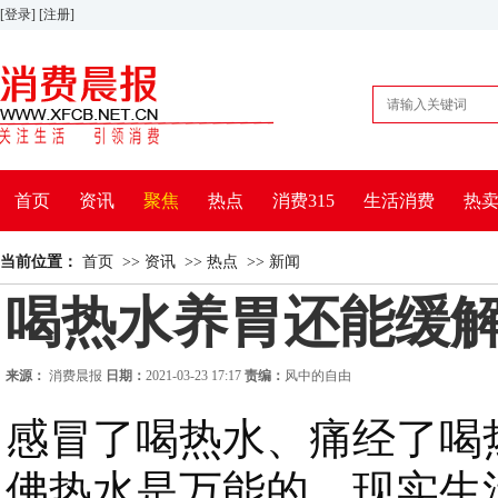
[登录]
[注册]
首页
资讯
聚焦
热点
消费315
生活消费
热
体育
三农
健康
当前位置：
首页
>>
资讯
>>
热点
>>
新闻
喝热水养胃还能缓解
来源：
消费晨报
日期：
2021-03-23 17:17
责编：
风中的自由
感冒了喝热水、痛经了喝热水
佛热水是万能的。现实生