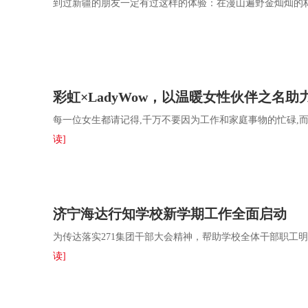
到过新疆的朋友一定有过这样的体验：在漫山遍野金灿灿的
彩虹×LadyWow，以温暖女性伙伴之名
每一位女生都请记得,千万不要因为工作和家庭事物的忙碌,而
读]
济宁海达行知学校新学期工作全面启动
为传达落实271集团干部大会精神，帮助学校全体干部职工
读]