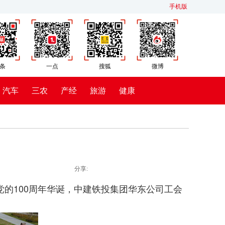
手机版
条
一点
搜狐
微博
汽车
三农
产经
旅游
健康
分享:
党的100周年华诞，中建铁投集团华东公司工会