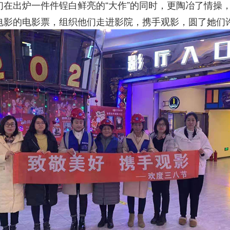
她们在出炉一件件锃白鲜亮的“大作”的同时，更陶冶了情
影的电影票，组织他们走进影院，携手观影，圆了她们许