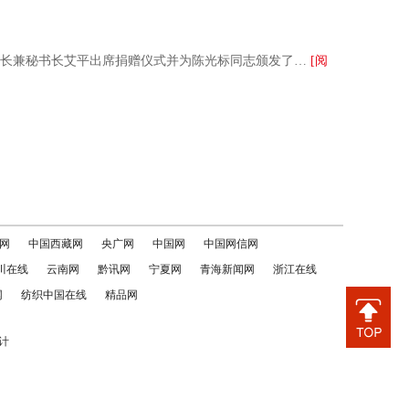
会长兼秘书长艾平出席捐赠仪式并为陈光标同志颁发了…
[阅
网
中国西藏网
央广网
中国网
中国网信网
川在线
云南网
黔讯网
宁夏网
青海新闻网
浙江在线
网
纺织中国在线
精品网
计