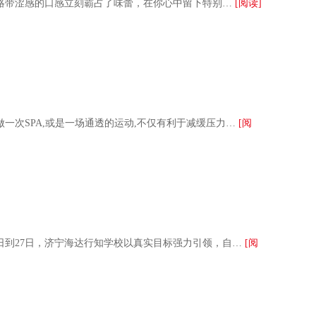
略带涩感的口感立刻霸占了味蕾，在你心中留下特别…
[阅读]
做一次SPA,或是一场通透的运动,不仅有利于减缓压力…
[阅
日到27日，济宁海达行知学校以真实目标强力引领，自…
[阅