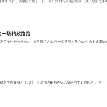
林木中穿行，偶尔随手摘下一枝，将红灿灿的果实往嘴里一抿，酸甜之中
助力一场精致路跑
忘了要呵护关爱自己~ 日常繁忙之后,来一次彻底的身心放松,约上好姐妹
明确新学期各项工作安排，以最饱满的精神状态迎接同学们的到来，2月25