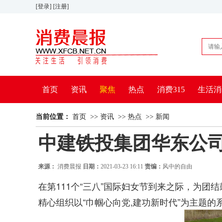
[登录]
[注册]
首页
资讯
聚焦
热点
消费315
生活消
体育
三农
健康
当前位置：
首页
>>
资讯
>>
热点
>>
新闻
中建铁投集团华东公司
来源：
消费晨报
日期：
2021-03-23 16:11
责编：
风中的自由
在第111个“三八”国际妇女节到来之际，为团
精心组织以“巾帼心向党,建功新时代”为主题