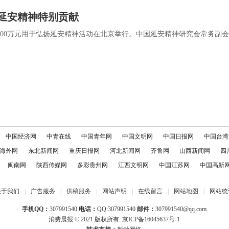
“延安精神特别贡献
500万元用于弘扬延安精神活动在北京举行。中国延安精神研究会常务副
中国经济网
中青在线
中国青年网
中国文明网
中国日报网
中国台湾
海外网
东北新闻网
重庆日报网
河北新闻网
齐鲁网
山西新闻网
四
闽南网
陕西传媒网
多彩贵州网
江西文明网
中国江苏网
中国高新
关于我们
|
广告服务
|
供稿服务
|
网站声明
|
在线留言
|
网站地图
|
网站统
手机QQ：
307991540
电话：
QQ:307991540
邮件：
307991540@qq.com
消费晨报
© 2021 版权所有
京ICP备16045637号-1